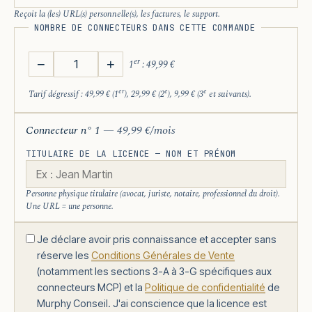
Reçoit la (les) URL(s) personnelle(s), les factures, le support.
NOMBRE DE CONNECTEURS DANS CETTE COMMANDE
er
−
+
1
: 49,99 €
er
e
e
Tarif dégressif : 49,99 € (1
), 29,99 € (2
), 9,99 € (3
et suivants).
Connecteur n° 1
— 49,99 €/mois
TITULAIRE DE LA LICENCE — NOM ET PRÉNOM
Personne physique titulaire (avocat, juriste, notaire, professionnel du droit).
Une URL = une personne.
Je déclare avoir pris connaissance et accepter sans
réserve les
Conditions Générales de Vente
(notamment les sections 3-A à 3-G spécifiques aux
connecteurs MCP) et la
Politique de confidentialité
de
Murphy Conseil. J'ai conscience que la licence est